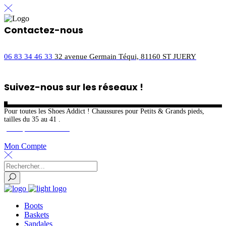
NOUVEAU ! Profitez du paiement en
3X sans frais.
Contactez-nous
06 83 34 46 33
32 avenue Germain Téqui, 81160 ST JUERY
Suivez-nous sur les réseaux !
Pour toutes les Shoes Addict ! Chaussures pour Petits & Grands pieds,
tailles du 35 au 41 .
Inscription Newsletter
Mon Compte
Boots
Baskets
Sandales