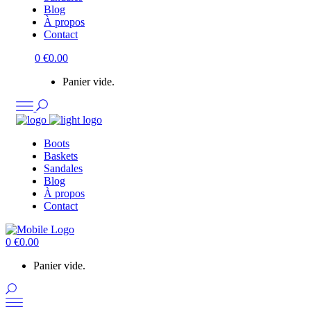
Blog
À propos
Contact
0
€
0.00
Panier vide.
Boots
Baskets
Sandales
Blog
À propos
Contact
0
€
0.00
Panier vide.