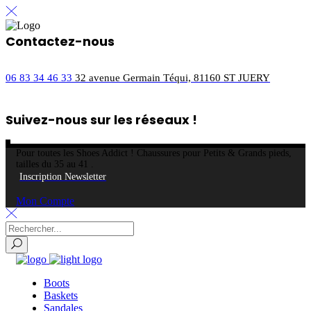
NOUVEAU ! Profitez du paiement en
3X sans frais.
Contactez-nous
06 83 34 46 33
32 avenue Germain Téqui, 81160 ST JUERY
Suivez-nous sur les réseaux !
Pour toutes les Shoes Addict ! Chaussures pour Petits & Grands pieds,
tailles du 35 au 41 .
Inscription Newsletter
Mon Compte
Boots
Baskets
Sandales